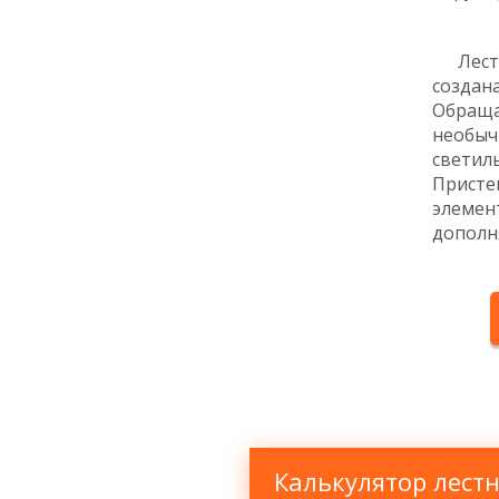
Лестни
созда
Обращ
необы
свети
Прис
элемен
дополн
Калькулятор лест