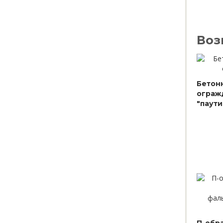
Воз
Бетонн
ограж
"паути